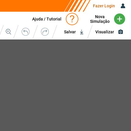
Fazer Login
Nova
Ajuda / Tutorial
Simulação
Salvar
Visualizar
Orçamento
Upload de Imagem
Cores
Cores Agasalho
1
2
3
4
5