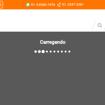
51. 3247-2581
51. 9 8580-1976
Carregando
Modelos / Estampas
Acabamentos
Nome e Número
Escudo e Patrocínio