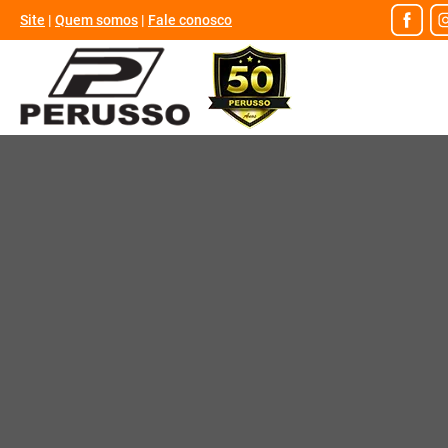
Site
|
Quem somos
|
Fale conosco
Atendimento online
WhatsApp
Modelos / Peças
Peças
Peças Superior
Peças Inferior